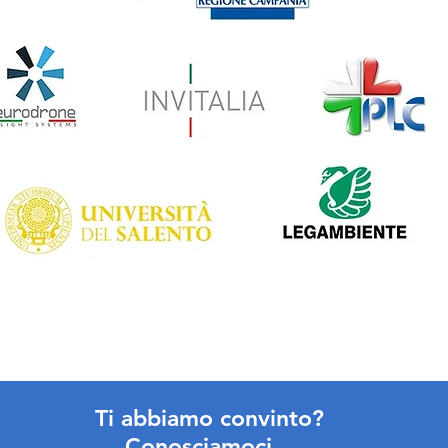
Ti abbiamo convinto?
Conosciamoci...