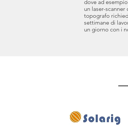
dove ad esempio l
un laser-scanner 
topografo richie
settimane di lavo
un giorno con i no