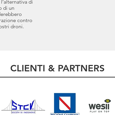
’alternativa di
o di un
derebbero
razione contro
stri droni.
CLIENTI & PARTNERS