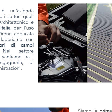
 un’azienda
li settori quali
Architettonico e
talia
per l’uso
 Drone applicata
laboriamo con
tori di campi
Nel settore
, vantiamo fra i
ngegneria, di
istrazioni.
Siamo la
prima