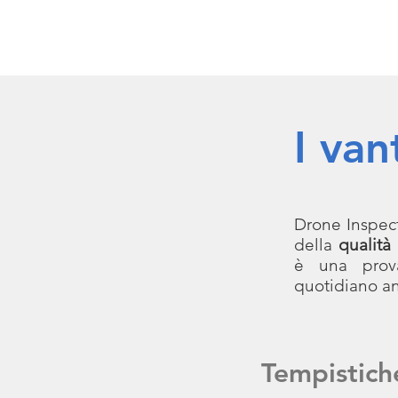
I van
Drone Inspec
della
qualità
è una prova
quotidiano an
Tempistich