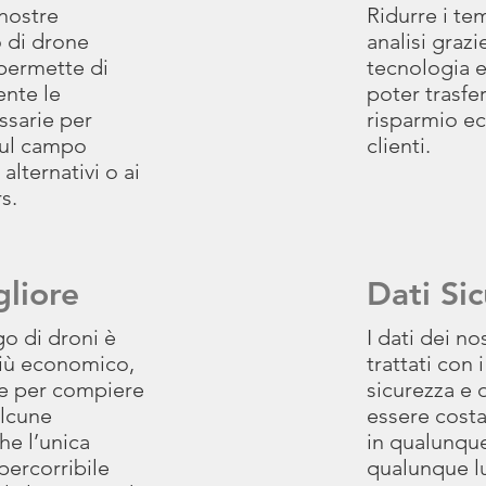
 nostre
Ridurre i te
o di drone
analisi grazi
 permette di
tecnologia e
ente le
poter trasfer
ssarie per
risparmio ec
 sul campo
clienti.
alternativi o ai
s.
gliore
Dati Sic
o di droni è
I dati dei no
iù economico,
trattati con
ce per compiere
sicurezza e d
alcune
essere costa
he l’unica
in qualunqu
percorribile
qualunque l