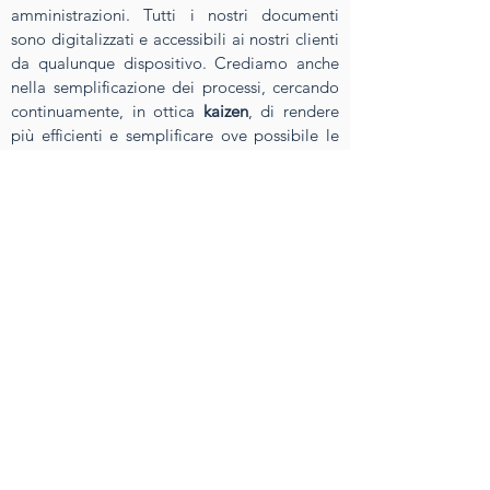
amministrazioni. Tutti i nostri documenti
sono digitalizzati e accessibili ai nostri clienti
da qualunque dispositivo. Crediamo anche
nella semplificazione dei processi, cercando
continuamente, in ottica
kaizen
, di rendere
più efficienti e semplificare ove possibile le
nostre procedure interne e protocolli.
Tutela della sicurezza sul
lavoro
Automatizzare le mansioni significa
contribuire alla riduzione dei rischi sul
lavoro. Le mansioni automatizzate tuttavia
rappresentano solo la punta dell’iceberg di
una lunga serie di processi a cui aderiamo
scrupolosamente per tenere al sicuro i
nostri dipendenti, i collaboratori, i clienti, i
partner e l’ambiente in cui operiamo.